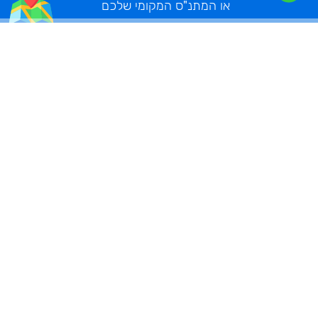
או המתנ"ס המקומי שלכם
מענה לשאלות נפוצות
היכן אתם פועלים?