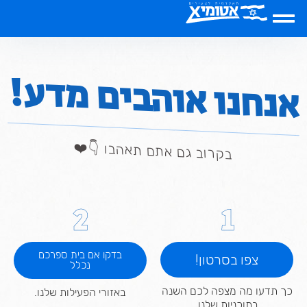
שִׂים
לֵב:
בְּאֲתָר
זֶה
מֻפְעֶלֶת
אנחנו אוהבים מדע!
מַעֲרֶכֶת
נָגִישׁ
בִּקְלִיק
הַמְּסַיַּעַת
לִנְגִישׁוּת
הָאֲתָר.
בקרוב גם אתם תאהבו 👇❤️
2
1
בדקו אם בית ספרכם
צפו בסרטון!
נכלל
כך תדעו מה מצפה לכם השנה
באזורי הפעילות שלנו.
בתוכניות שלנו.