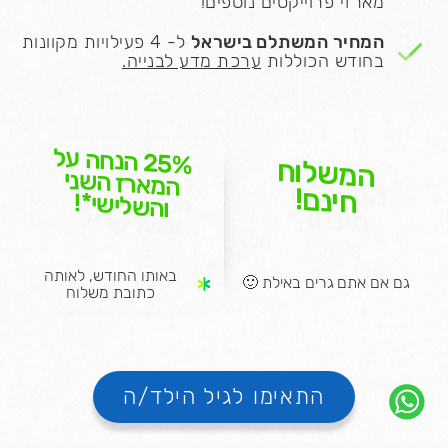
מארזי פרוייקטים נוספים!
המחיר המשתלם בישראל
ל- 4 פעילויות מקוונות
בחודש הכוללות
ערכת מדע לבנייה.
הנחה על
25%
המשלוח
המארז השני
חינם!
והשלישי*!
באותו החודש, לאותה
גם אם אתם גרים באילת 🙂
כתובת משלוח
התאימו לגיל הילד/ה