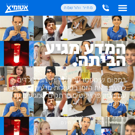
שִׂים
מחיר והרשמה
לֵב:
בְּאֲתָר
זֶה
מֻפְעֶלֶת
מַעֲרֶכֶת
נָגִישׁ
המדע מגיע
בִּקְלִיק
הַמְּסַיַּעַת
הביתה.
לִנְגִישׁוּת
הָאֲתָר.
במקום שיטפסו על הקירות, תנו לילדים
להעביר את הזמן בפעילות מדעית יצירתית,
עם מגוון פרוייקטים מרתקים שמגיעים עד
אליכם!
התוכניות מיועדות
לגילאי 6-12
.
אין התחייבות, והמשלוח חינם.