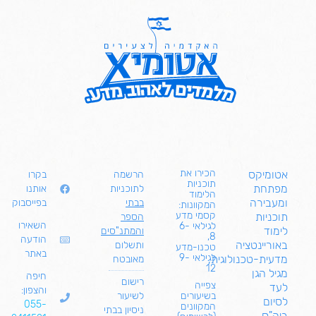
הכירו את
אטומיקס
הרשמה
בקרו
תוכניות
מפתחת
לתוכניות
אותנו
הלימוד
ומעבירה
בבתי
בפייסבוק
המקוונות:
קסמי מדע
תוכניות
הספר
השאירו
לגילאי 6-
לימוד
והמתנ"סים
8,
הודעה
באוריינטציה
ותשלום
טכנו-מדע
באתר
לגילאי 9-
מדעית-טכנולוגית,
מאובטח
12
מגיל הגן
חיפה
רישום
צפייה
לעד
והצפון:
בשיעורים
לשיעור
לסיום
055-
המקוונים
ניסיון בבתי
ביה"ס