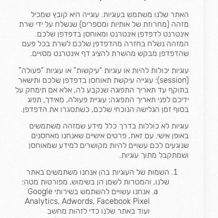
האתר שלנו משתמש בעוגיות. עוגייה היא קובץ שמכיל
מזהה (מחרוזת של אותיות ומספרים) שנשלח על ידי שרת
אינטרנט לדפדפן אינטרנט ומאוחסן בדפדפן שלכם.
המזהה נשלח בחזרה מהדפדפן שלכם לשרת בכל פעם
שהדפדפן מבקש מהשרת להציג דף אינטרנט מסויים.
עוגיות יכולות להיות או עוגיות “עיקשות” או עוגיות “פעולה”
(session): עוגייה עיקשת תאוחסן בדפדפן שלכם ותישאר
בתוקף עד תאריך התפוגה שנקבע לה, אלא אם תימחק על
ידיכם לפני תאריך התפוגה; עוגיית פעולה, מאידך, תפוג
בסוף זמן הגלישה הנוכחי שלכם, כשתסגרו את הדפדפן.
עוגיות לא כוללות
בדרך כלל
מידע שמזהה משתמשים
באופן אישי. עם זאת, פרטים אישיים שאנחנו מאחסנים
שנוגעים לכם עשויים להיות מקושרים למידע שמאוחסן
ושמתקבל מתוך עוגיות.
השמות של העוגיות בהן אנחנו משתמשים באתר
שלנו, והמטרות לשמן הן בשימוש, מפורטות מטה:
אנחנו עשויים להשתמש בשירותי Google
Analytics, Adwords, Facebook Pixel
ועוד באתר שלנו כדי לזהות מחשב