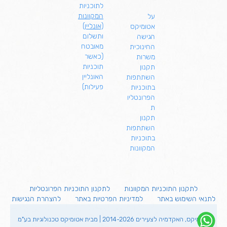
לתוכניות
המקוונות
על
(אונליין)
אטומיקס
ותשלום
הגישה
מאובטח
החינוכית
(כאשר
משרות
תוכניות
תקנון
האונליין
השתתפות
פעילות)
בתוכניות
הפרונטליו
ת
תקנון
השתתפות
בתוכניות
המקוונות
לתקנון התוכניות המקוונות
לתקנון התוכניות הפרונטליות
לתנאי השימוש באתר
למדיניות הפרטיות באתר
להצהרת הנגישות
אטומיקס, האקדמיה לצעירים 2014-2026 | מבית אטומיקס טכנולוגיות בע"מ