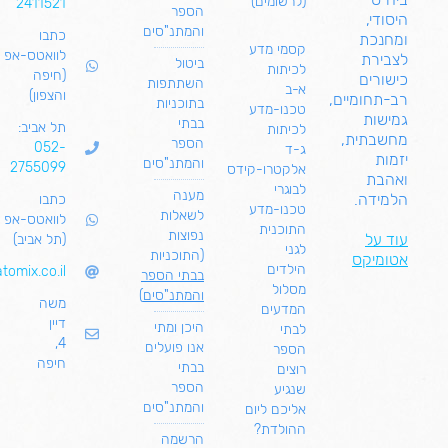
(לרשומים)
2411521
הספר
היסודי,
והמתנ"סים
כתבו
ומחנכת
קסמי מדע
לוואטס-אפ
לצבירת
ביטול
לכיתות
(חיפה
כישורים
השתתפות
א-ב
והצפון)
רב-תחומיים,
בתוכניות
טכנו-מדע
גמישות
בבתי
תל אביב:
לכיתות
מחשבתית,
הספר
052-
ג-ד
יזמות
והמתנ"סים
2755099
אלקטרו-קידס
ו
אהבת
לבוגרי
מענה
הלמידה.
כתבו
טכנו-מדע
לשאלות
לוואטס-אפ
התוכנית
נפוצות
עוד על
(תל אביב)
לגני
(התוכניות
אטומיקס
הילדים
tomix.co.il
בבתי הספר
מסלול
והמתנ"סים
)
משה
המדעים
דיין
היכן ומתי
לבתי
4,
אנו פועלים
הספר
חיפה
בבתי
רוצים
הספר
שנגיע
והמתנ"סים
אליכם ליום
ההולדת?
הרשמה