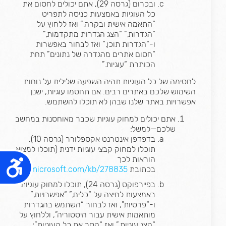
ובכרום (גרסה 29), אתם יכולים לחסום את
כל העוגיות באמצעות כניסה לתפריט
“התאמה אישית ובקרה,” ואז ללחוץ על
“הגדרות,” “הצג הגדרות מתקדמות,”
ו-“הגדרות תוכן,” ואז לבחור באפשרות
“חסום אתרים מהגדרה של נתונים” תחת
הכותרת “עוגיות.”
לחסימה של כל העוגיות תהיה השפעה שלילית על נוחות
השימוש שלכם באתרים רבים. אם תחסמו עוגיות, ישנן
אפשרויות באתר שלנו שבהן לא תוכלו להשתמש.
אתם יכולים למחוק עוגיות שכבר מאוחסנות במחשב
שלכם—למשל:
בדפדפן אינטרנט אקספלורר (גרסה 10),
תוכלו למחוק קבצי עוגיות ידנית (תוכלו למצוא
הוראות לכך
נג
בכתובת
//support.microsoft.com/kb/278835
בפיירפוקס (גרסה 24), תוכלו למחוק עוגיות
באמצעות לחיצה על “כלים,” “אפשרויות,”
ו-“פרטיות”, ואז לבחור “השתמש בהגדרות
מותאמות אישית עבור היסטוריה”, וללחוץ על
“הצג עוגיות,” ואז “הסר את כל העוגיות”;