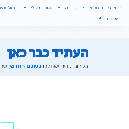
שִׂים
בבתי הספר והמתנ"סים
לילדי הגן
אטומיקס אונליין
יום הולדת אט
לֵב:
בְּאֲתָר
מנהלים
זֶה
מֻפְעֶלֶת
מַעֲרֶכֶת
נָגִישׁ
בִּקְלִיק
העתיד כבר כאן
הַמְּסַיַּעַת
לִנְגִישׁוּת
הָאֲתָר.
בקרוב ילדינו ישתלבו
בעולם החדש
, שבו
לְחַץ
Control-
F11
לְהַתְאָמַת
הָאֲתָר
לְעִוְורִים
הַמִּשְׁתַּמְּשִׁים
בְּתוֹכְנַת
קוֹרֵא־מָסָךְ;
לְחַץ
Control-