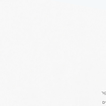
ור
ים