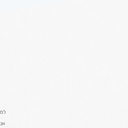
למי
אנו