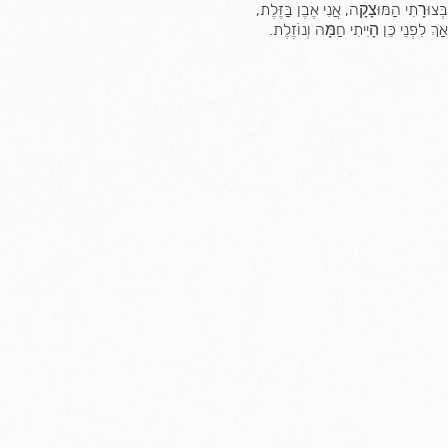
שִׂים
בְּצוּרָתִי הַמּוּצָקָה, אֲנִי אֶבֶן בַּזֶּלֶת,
לֵב:
אַךְ לִפְנֵי כֵּן הָיִיתִי חַמָּה וְנוֹזֶלֶת.
בְּאֲתָר
זֶה
מֻפְעֶלֶת
מַעֲרֶכֶת
נָגִישׁ
בִּקְלִיק
הַמְּסַיַּעַת
לִנְגִישׁוּת
הָאֲתָר.