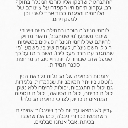
ההתנהגות שדבקו אליו לוחמי הנינג'ה בתוקף
רב. עקרונותיהם היו הקפדה על ציינותם של
הלוחמים והפגנת כבוד אחד לשני, וכן
למפקדיהם.
לוחמי הנינג'ה הוכרו בתחילה בשם שינובי.
שינובי משמעו 'מי שמתגנב', תיאור מדויק
להיותם של לוחמי הנינג'ה פעילים במשימות
ריגול. השם נינג'ה, לעומת שינובי, משמעו 'מי
שמתגנב עם חרב מעל ליבו'. השם רומז על כך
שמעל אדם שבוחר לחיות חיי נינג'ה, מרחפת
סכנה תמידית.
אומנות הלחימה של הנינג'ות נקראת הנין
ג'וטסו. בין יתר המיומנויות שנלמדות, נלמדות
גם יכולות התגנבות, יכולות לחימה ללא נשק,
יכולות בריחה, יכולות הסוואה, ויכולות נוספות
המתאימות בדיוק לצרכי לחימת הנינג'ה!
עדיין לא נמצאו עדויות לכך שנינג'ות אמיתיות
השתמשו בכדורי נינג'ה, כמו אלו שהכנו
בכיתה. אבל אנחנו סבלניים.