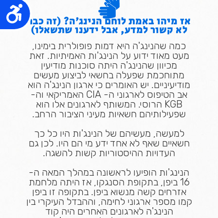
נג
אז מיהו באמת לוחם הנינג'ה? (זה כבר
לא קשור למדע, אבל ידענו שתשאלו)
כמה שהנינג'ה היא דמות פופולרית בימינו,
מעט מאוד ידוע על הנינג'ות האמיתיות. זאת
מכיוון שהנינג'ה היתה סוכנות מודיעין
מתוחכמת שפעלה בחשאי לביצוע מעשים
מודיעיניים. יש האומרים כי ארגון הנינג'ה הוא
אב הטיפוס לארגוני ה- CIA האמריקאי וה-
KGB הרוסי. המשותף לארגונים אלו הוא
שפעילותיהם חשאיות מעיני הציבור הרחב.
למעשה, מעשיהם של הנינג'ות היו כל כך
חשאיים שאף לא אחד ידע מי הם היו. לכן גם
העדויות ההיסטוריות קשות להשגה.
הנינג'ות הופיעו לראשונה במהלך המאה ה-
16 ביפן, בתקופת הסנגקו, אז היתה מלחמת
אזרחים קשה מנשוא ביפן. בתקופה זו ביפן
קמו מספר ארגוני לחימה, וההבדל העיקרי בין
הנינג'ה לארגונים האחרים היה קוד