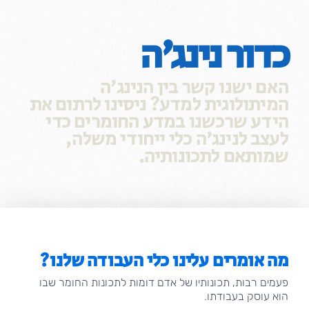
שִׂים
לֵב:
בְּאֲתָר
כדור נינג'ה
זֶה
מֻפְעֶלֶת
מַעֲרֶכֶת
האם ישנו קשר בין הנינג'ה
נָגִישׁ
המיתולוגית למדע? ניסינו לרתום את
בִּקְלִיק
הידע שרכשנו במדע החומרים כדי
הַמְּסַיַּעַת
לִנְגִישׁוּת
לעצב לנינג'ה כלי ייחודי משלה,
הָאֲתָר.
שמותאם לתכונותיה.
מה אומרים עלינו כלי העבודה שלנו?
פעמים רבות, תכונותיו של אדם דומות לתכונות החומר שבו
הוא עוסק בעבודתו.