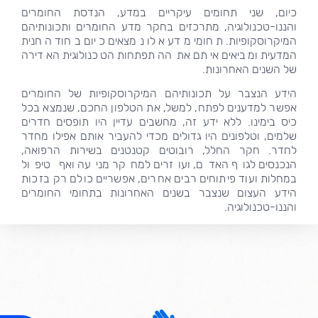
כיום, שני תחומים עיקריים במדע, הנדסת החומרים
והננו-טכנולוגיה, מתרכזים בחקר מדע החומרים ותכונותיהם
המיקרוסקופיות. תחומי מדע אלו נמצאים כיום בחוד החנית
המדעית ומביאים איתם את ההתפתחות הטכנולוגית האדירה
של השנים האחרונות.
הידע הנצבר על תכונותיהם המיקרוסקופיות של החומרים
אפשר למדענים לפתח, למשל, את הטלפון החכם, שנמצא בכל
כיס בימינו. ללא ידע זה, מחשבים עדיין היו תופסים חדרים
שלמים, וטלפונים היו גדולים מכדי להעביר אותם אפילו מחדר
לחדר. חקר החלל, רובוטים קטנטנים בשירות הרפואה,
הנכנסים לגוף האדם, ועוזרים למחקר מניעה ואף טיפול
במחלות ועוד פיתוחים רבים אחרים, אפשריים כולם רק בזכות
הידע העצום שנצבר בשנים האחרונות בתחומי החומרים
והננו-טכנולוגיה.