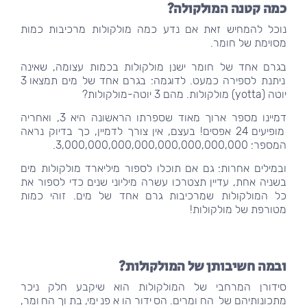
כמה קטנה המולקולה?
נוכל להמחיש זאת אם נדע כמה מולקולות מרכיבות כמות
מסוימת של חומר.
בגרם אחד של חומר ישנן מולקולות בכמות עצומה, שאינה
ניתנת לספירה כמעט. לדוגמה: בגרם אחד של מים תמצאו 3
יוטה (yotta) מולקולות. מהם 3 יוטה-מולקולות?
דמיינו מספר ארוך מאוד שספרתו הראשונה היא 3, ואחריה
מופיעים 24 אפסים! בעצם, אין צורך לדמיין, כך בדיוק נראה
המספר: 3,000,000,000,000,000,000,000,000.
ובמילים אחרות: גם אם תוכלו לספור מיליארד מולקולות מים
בשניה אחת, עדיין תצטרכו עשרה מיליוני שנים כדי לספור את
כל המולקולות שמרכיבות גרם אחד של מים. זוהי כמות
מטורפת של מולקולות!
ובמה חשיבותן של המולקולות?
סידורן המרחבי של המולקולות הוא שיקבע חלק ניכר
מתכונותיהם של החומרים. הסידור הוא פנימי, בתוך החומר,