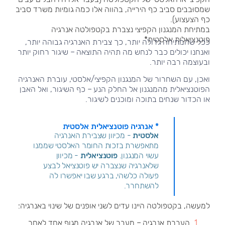
שמסוּבבים סביב כף הירייה, בהווה אלו כמה גומיות משרד סביב
כף הצעצוע).
במתיחת המנגנון הקפיצי נצברת בקטפולטה אנרגיה
פוטנציאלית אלסטית*.
ככל שהמתיחה גדולה יותר, כך צבירת האנרגיה גבוהה יותר,
ואנחנו יכולים כבר לנחש מה תהיה התוצאה – שיגור רחוק יותר
ובעוצמה רבה יותר.
ואכן, עם השחרור של המנגנון הקפיצי/אלסטי, עוברת האנרגיה
הפוטנציאלית מהמנגנון אל החלק הנע – כף השיגור, ואל האבן
או הכדור שנחים בתוכה ומוכנים לשיגור.
* אנרגיה פוטנציאלית אלסטית
אלסטית
- מכיוון שצבירת האנרגיה
מתאפשרת בזכות החומר האלסטי שממנו
עשוי המנגנון.
פוטנציאלית
- מכיוון
שלאנרגיה שנצברה יש פוטנציאל לבצע
פעולה כלשהי, ברגע שבו יאפשרו לה
להשתחרר.
למעשה, בקטפולטה היינו עדים לשני אופנים של שינוי באנרגיה:
העברת אנרגיה – מעבר של אנרגיה מגוף אחד לאחר.