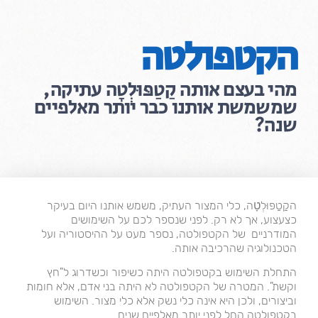
שִׂים
לֵב:
בְּאֲתָר
הקטפולטה
זֶה
מֻפְעֶלֶת
מַעֲרֶכֶת
מהי בעצם אותה קַטַפּוּלְטָה עתיקה,
נָגִישׁ
שמשמשת אותנו כבר יותר מאלפיים
בִּקְלִיק
שנה?
הַמְּסַיַּעַת
לִנְגִישׁוּת
הָאֲתָר.
הקַטַפּוּלְטָה, כלי המצור העתיק, משמש אותנו היום בעיקר
כצעצוע, אך לא רק. לפני שנספר לכם על השימושים
המודרניים של הקטפולטה, נספר מעט על ההיסטוריה ועל
הטכנולוגיה שהרכיבה אותה.
התחלת השימוש בקטפולטה היתה כשיפור וכשדרוג ל"חץ
וקשת". המטרה של הקטפולטה לא היתה בני אדם, אלא חומות
וביצורים, ולכן היא אינה כלי נשק אלא כלי מצור. השימוש
בקטפולטה החל לפני יותר מאלפיים שנים.